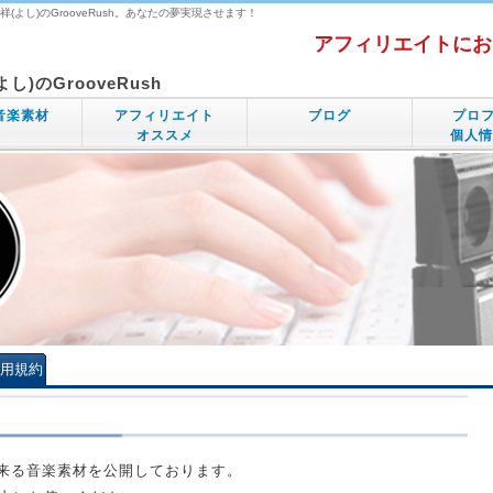
よし)のGrooveRush。あなたの夢実現させます！
アフィリエイトにお
)のGrooveRush
音楽素材
アフィリエイト
ブログ
プロ
オススメ
個人情
利用規約
用出来る音楽素材を公開しております。