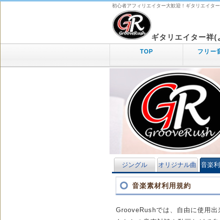
初心者アフィリエイター大歓迎！ギタリエイター祥(
ギタリエイター祥(よし
TOP
フリー
ジングル
オリジナル曲
音楽
音楽素材利用規約
GrooveRushでは、自由に使